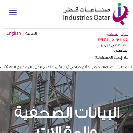
العربية
English
بيان إخلاء المسؤولية
قطر
صناعات قطر تحقق صافي أرباح بقيمة 734 مليون ريال قطري للثلاثة أشهر المنتهية في 31 مارس 2026
201
بيان التداول للنصف الأول 2012
QAPCO Signs COA with Etizen Norgas Carrier for Shipping Ethyleneقط
البيانات الصحفية
والمقالات