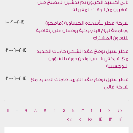
ثاني أكسيد الكربون تم تدشين المصنع قبل
شهرين من الوقت المقرر له
11-09-2014
شركة قطر للأسمدة الكيماوية (قافكو)
وجامعة ليياج البلجيكية يوقعان على إتفاقية
للتعاون المشترك
03-06-2014
قطر ستيل توقع عقدا لشحن خامات الحديد
مع شركة إيشبس اولدن دورف للشؤون
اللوجستية
03-06-2014
قطر ستيل توقع عقدا لتوريد خامات الحديد مع
شركة فالي
11
10
9
8
7
6
5
4
3
2
1
<
<<
>>
>
15
14
13
12